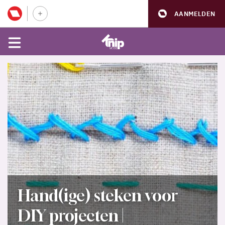
AANMELDEN
Hand(ige) steken voor
DIY projecten |