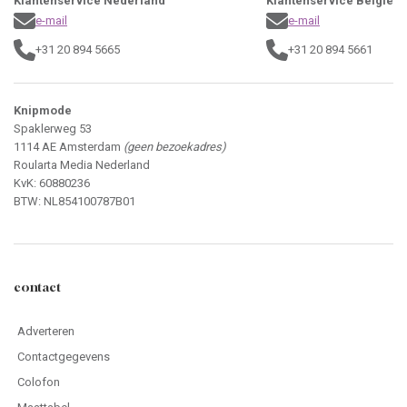
Klantenservice Nederland
Klantenservice België
e-mail
e-mail
+31 20 894 5665
+31 20 894 5661
Knipmode
Spaklerweg 53
1114 AE Amsterdam
(geen bezoekadres)
Roularta Media Nederland
KvK: 60880236
BTW: NL854100787B01
contact
Adverteren
Contactgegevens
Colofon