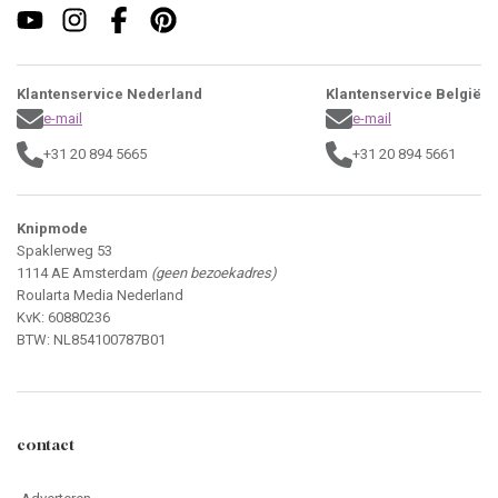
Klantenservice Nederland
Klantenservice België
e-mail
e-mail
+31 20 894 5665
+31 20 894 5661
Knipmode
Spaklerweg 53
1114 AE Amsterdam
(geen bezoekadres)
Roularta Media Nederland
KvK: 60880236
BTW: NL854100787B01
contact