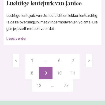
Luchtige lentejurk van Janice
Luchtige lentejurk van Janice Licht en lekker lenteachtig
is deze overslagjurk met vlindermouwen en volants. Die
gun je jezelf meteen voor dat...
Lees verder
<
1
…
6
7
>
8
9
10
11
12
…
77