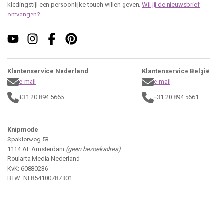
kledingstijl een persoonlijke touch willen geven.
Wil jij de nieuwsbrief
ontvangen?
Klantenservice Nederland
Klantenservice België
e-mail
e-mail
+31 20 894 5665
+31 20 894 5661
Knipmode
Spaklerweg 53
1114 AE Amsterdam
(geen bezoekadres)
Roularta Media Nederland
KvK: 60880236
BTW: NL854100787B01