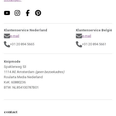
Klantenservice Nederland
Klantenservice België
e-mail
e-mail
+31 20 894 5665
+31 20 894 5661
Knipmode
Spaklerweg 53
1114 AE Amsterdam
(geen bezoekadres)
Roularta Media Nederland
KvK: 60880236
BTW: NL854100787B01
contact