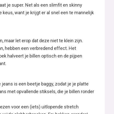
maar let erop dat deze niet te klein zijn.
aan, hebben een verbredend effect. Het
k halveert je billen optisch en de pijpen
ant.
 jeans is een beetje baggy, zodat je je platte
ans met opvallende stiksels, die je billen ronder
kiezen voor een (iets) uitlopende stretch
n wijde slobberbroeken. En: hakken eronder!
et je de broek korter laten maken als je niet
nkel zelf, soms tegen betaling. Vraag of ze het