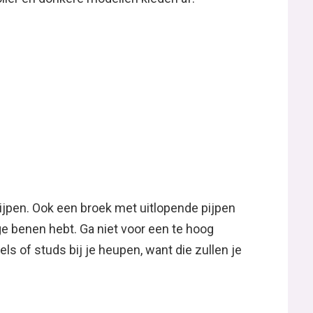
ijpen. Ook een broek met uitlopende pijpen
nge benen hebt. Ga niet voor een te hoog
els of studs bij je heupen, want die zullen je
at je super. Net als een slimfit en skinny
 keus, want je krijgt er al snel een te mannelijk