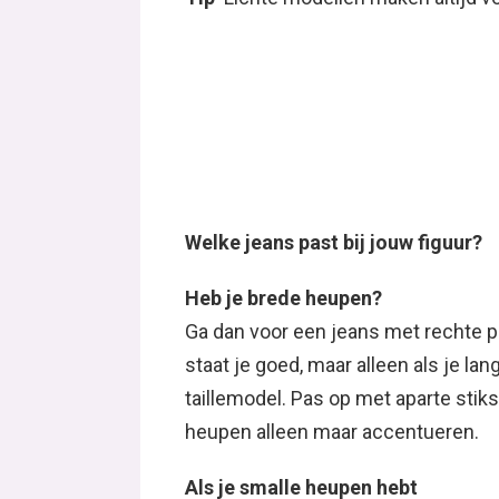
Welke jeans past bij jouw figuur?
Heb je brede heupen?
Ga dan voor een jeans met rechte p
staat je goed, maar alleen als je la
taillemodel. Pas op met aparte stiks
heupen alleen maar accentueren.
Als je smalle heupen hebt
Kies dan voor een heupbroek, die sta
jeans. Taillebroeken zijn geen goede
figuur door.