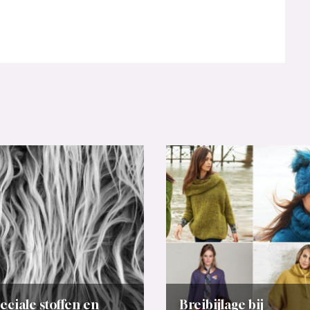
eciale stoffen en
Breibijlage bij
chnieken
Knipmode november
technieken
Nieuws
In 
Bestel