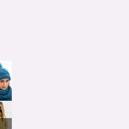
de nieuwste Knipmode:
 de nieuwste Knipmode
Word abonnee