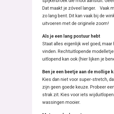
Als je een lang postuur hebt
Staat alles eigenlijk wel goed, maa
vinden. Rechtuitlopende modelletje
uitlopend kan ook (hier lijken je be
Ben je een beetje aan de mollige 
Kies dan niet voor super-stretch, da
zijn geen goede keuze. Probeer een 
strak zit. Kies voor iets wijduitlop
wassingen mooier.
Met een slank postuur
Kan je eigenlijk alle kanten op. Voo
pants (met aangesnoerde onderkant)
Mocht je nog vragen hebben, stel z