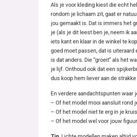
Als je voor kleding kiest die echt h
rondom je lichaam zit, gaat er natuu
jou gemaakt is. Dat is immers het g
je (als je dit leest ben je, neem ik 
iets kant en klaar in de winkel te kop
goed moet passen, dat is uiteraard e
is dat anders. Die “groeit” als het
je lijf. Onthoud ook dat een spijkerb
dus koop hem liever aan de strakke 
En verdere aandachtspunten waar je
– Of het model mooi aansluit rond je 
– Of het model niet te erg in je kruis
– Of het model wel voor jouw figuur
Tip
Lichte modellen maken altijd vo