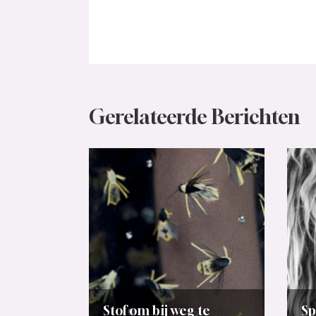
Stof om bij weg te
Sp
dromen
te
Nieuws
Naai