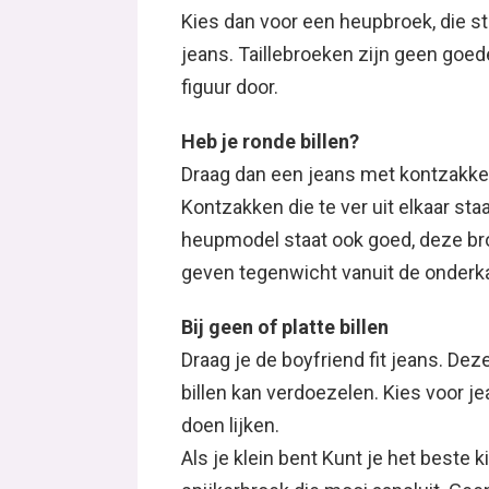
Heb je ronde billen?
Draag dan een jeans met kontzakken, 
Kontzakken die te ver uit elkaar st
heupmodel staat ook goed, deze broe
geven tegenwicht vanuit de onderk
Bij geen of platte billen
Draag je de boyfriend fit jeans. Deze
billen kan verdoezelen. Kies voor je
doen lijken.
Als je klein bent Kunt je het beste 
spijkerbroek die mooi aansluit. Gee
Dat maakt je zóveel langer. Vaak mo
zo lang bent. Dit kan vaak bij de wi
uitvoeren met de originele zoom!