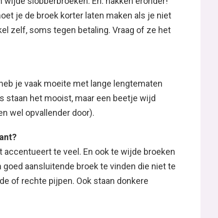
r heb je vaak moeite met lange lengtematen
s staan het mooist, maar een beetje wijd
nen wel opvallender door).
kant?
t accentueert te veel. En ook te wijde broeken
goed aansluitende broek te vinden die niet te
ende of rechte pijpen. Ook staan donkere
ral skinny jeans, driekwart broeken, cargo
 en broeken die recht uitlopen staan je prima.
e gerust!