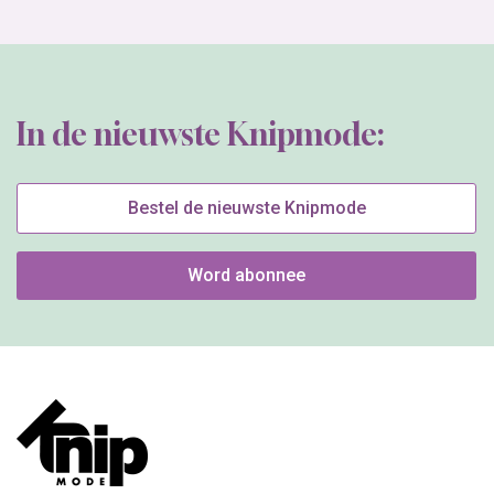
Word abonnee
Het grootste zelfmaakmode maandblad van Nederland, brengt mode en
stylingtips voor alle vrouwen die met behulp van patronen aan hun
kledingstijl een persoonlijke touch willen geven.
Wil jij de nieuwsbrief
ontvangen?
Klantenservice Nederland
Klantenservice België
e-mail
e-mail