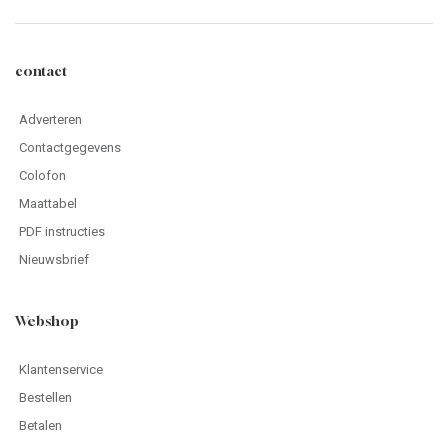
Nieuwsbrief
Webshop
Klantenservice
Bestellen
Betalen
Editie niet ontvangen?
Garantie / klachten
Veilig winkelen
Gebruiksvoorwaarden
Privacy beleid
Cookie Informatie
Leveringsvoorwaarden