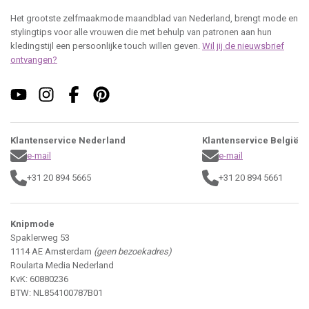
+31 20 894 5665
+31 20 894 5661
Knipmode
Spaklerweg 53
1114 AE Amsterdam
(geen bezoekadres)
Roularta Media Nederland
KvK: 60880236
BTW: NL854100787B01
contact
Adverteren
Contactgegevens
Colofon
Maattabel
PDF instructies