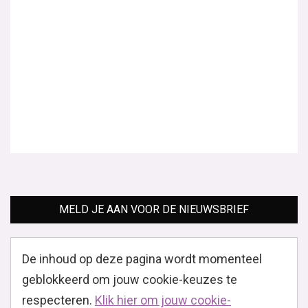
MELD JE AAN VOOR DE NIEUWSBRIEF
De inhoud op deze pagina wordt momenteel
geblokkeerd om jouw cookie-keuzes te
respecteren.
Klik hier om jouw cookie-
voorkeuren aan te passen en de inhoud te
bekijken.
Je kan jouw keuzes op elk moment wijzigen
door onderaan de site op "Cookie-instellingen" te
klikken."