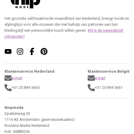
Het grootste zelfmaakmode maandblad van Nederland, brengt mode en
stylingtips voor alle vrouwen die met behulp van patronen aan hun
kledingstijl een persoonlijke touch willen geven.
Wil jij de nieuwsbrief
ontvangen?
Klantenservice Nederland
Klantenservice België
e-mail
e-mail
+31 20 894 5665
+31 20 894 5661
Knipmode
Spaklerweg 53
1114 AE Amsterdam
(geen bezoekadres)
Roularta Media Nederland
KvK: 60880236