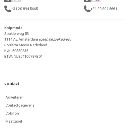
+31 20 894 5665
+31 20 894 5661
Knipmode
Spaklerweg 53
1114 AE Amsterdam
(geen bezoekadres)
Roularta Media Nederland
KvK: 60880236
BTW: NL854100787B01
contact
Adverteren
Contactgegevens
Colofon
Maattabel