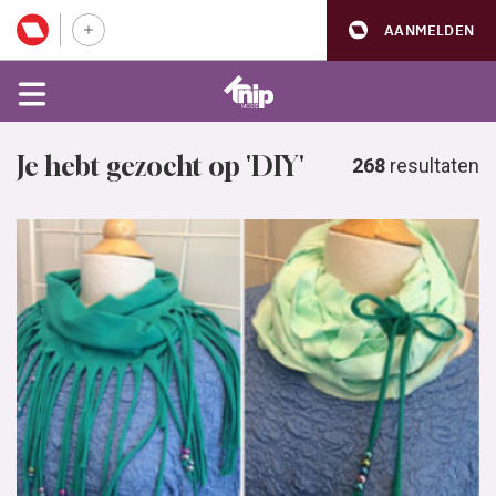
AANMELDEN
Je hebt gezocht op 'DIY'
268
resultaten