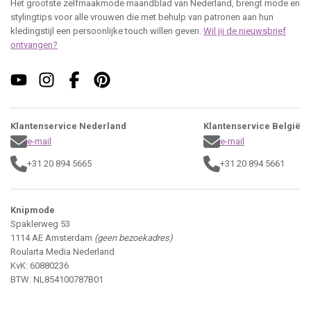
Het grootste zelfmaakmode maandblad van Nederland, brengt mode en
stylingtips voor alle vrouwen die met behulp van patronen aan hun
kledingstijl een persoonlijke touch willen geven.
Wil jij de nieuwsbrief
ontvangen?
Klantenservice Nederland
Klantenservice België
e-mail
e-mail
+31 20 894 5665
+31 20 894 5661
Knipmode
Spaklerweg 53
1114 AE Amsterdam
(geen bezoekadres)
Roularta Media Nederland
KvK: 60880236
BTW: NL854100787B01