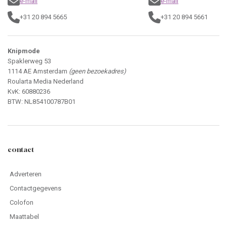
e-mail
e-mail
+31 20 894 5665
+31 20 894 5661
Knipmode
Spaklerweg 53
1114 AE Amsterdam
(geen bezoekadres)
Roularta Media Nederland
KvK: 60880236
BTW: NL854100787B01
contact
Adverteren
Contactgegevens
Colofon
Maattabel