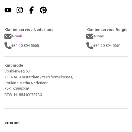
Klantenservice Nederland
Klantenservice België
e-mail
e-mail
+31 20 894 5665
+31 20 894 5661
Knipmode
Spaklerweg 53
1114 AE Amsterdam
(geen bezoekadres)
Roularta Media Nederland
KvK: 60880236
BTW: NL854100787B01
contact