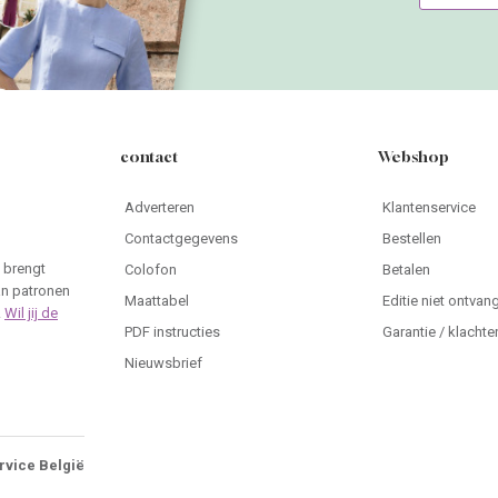
contact
Webshop
Adverteren
Klantenservice
Contactgegevens
Bestellen
 brengt
Colofon
Betalen
an patronen
Maattabel
Editie niet ontvan
.
Wil jij de
PDF instructies
Garantie / klachte
Nieuwsbrief
rvice België