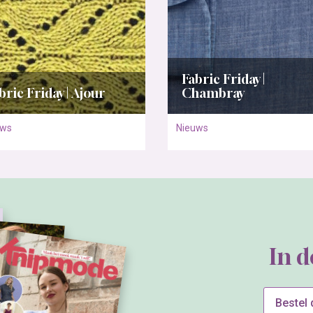
Fabric Friday |
bric Friday | Ajour
Chambray
uws
Nieuws
In 
Bestel