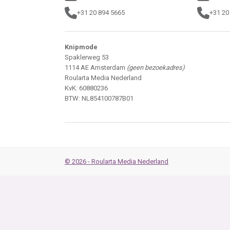
+31 20 894 5665
+31 20
Knipmode
Spaklerweg 53
1114 AE Amsterdam
(geen bezoekadres)
Roularta Media Nederland
KvK: 60880236
BTW: NL854100787B01
© 2026 - Roularta Media Nederland