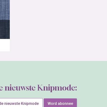
de nieuwste Knipmode:
 de nieuwste Knipmode
Word abonnee