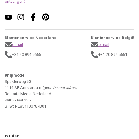
ontvangen?
Klantenservice Nederland
Klantenservice België
e-mail
e-mail
+31 20 894 5665
+31 20 894 5661
Knipmode
Spaklerweg 53
1114 AE Amsterdam
(geen bezoekadres)
Roularta Media Nederland
KvK: 60880236
BTW: NL854100787B01
contact