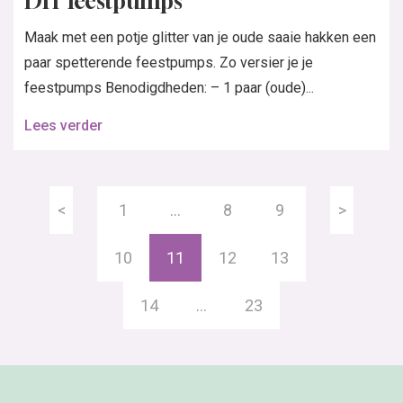
DIY feestpumps
Maak met een potje glitter van je oude saaie hakken een
paar spetterende feestpumps. Zo versier je je
feestpumps Benodigdheden: – 1 paar (oude)...
Lees verder
<
1
…
8
9
>
10
11
12
13
14
…
23