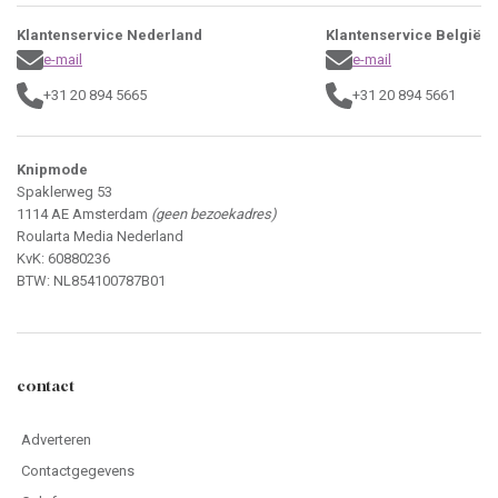
Klantenservice Nederland
Klantenservice België
e-mail
e-mail
+31 20 894 5665
+31 20 894 5661
Knipmode
Spaklerweg 53
1114 AE Amsterdam
(geen bezoekadres)
Roularta Media Nederland
KvK: 60880236
BTW: NL854100787B01
contact
Adverteren
Contactgegevens