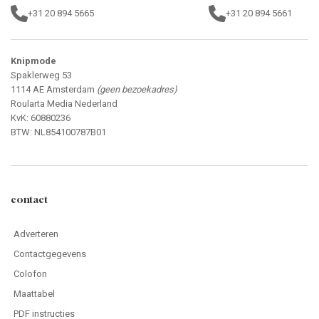
+31 20 894 5665
+31 20 894 5661
Knipmode
Spaklerweg 53
1114 AE Amsterdam
(geen bezoekadres)
Roularta Media Nederland
KvK: 60880236
BTW: NL854100787B01
contact
Adverteren
Contactgegevens
Colofon
Maattabel
PDF instructies