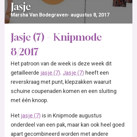
Jasje
Marsha Van Bodegraven
augustus 8, 2017
Jasje (7) – Knipmode
8/2017
Het patroon van de week is deze week dit
getailleerde
jasje (7)
.
Jasje (7)
heeft een
reverskraag met punt, klepzakken waaruit
schuine coupenaden komen en een sluiting
met één knoop.
Het
jasje (7)
is in Knipmode augustus
onderdeel van een pak, maar kan ook heel goed
apart gecombineerd worden met andere