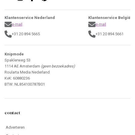
Klantenservice Nederland
Klantenservice België
e-mail
e-mail
+31 20 894 5665
+31 20 894 5661
Knipmode
Spaklerweg 53
1114 AE Amsterdam
(geen bezoekadres)
Roularta Media Nederland
KvK: 60880236
BTW: NL854100787B01
contact
Adverteren