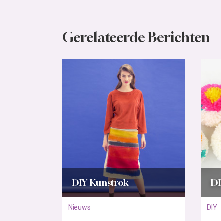
Gerelateerde Berichten
DIY Kunstrok
D
Nieuws
DIY