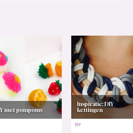
Inspiratie: DIY
IY met pompoms
kettingen
DIY