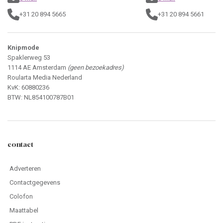
+31 20 894 5665
+31 20 894 5661
Knipmode
Spaklerweg 53
1114 AE Amsterdam
(geen bezoekadres)
Roularta Media Nederland
KvK: 60880236
BTW: NL854100787B01
contact
Adverteren
Contactgegevens
Colofon
Maattabel