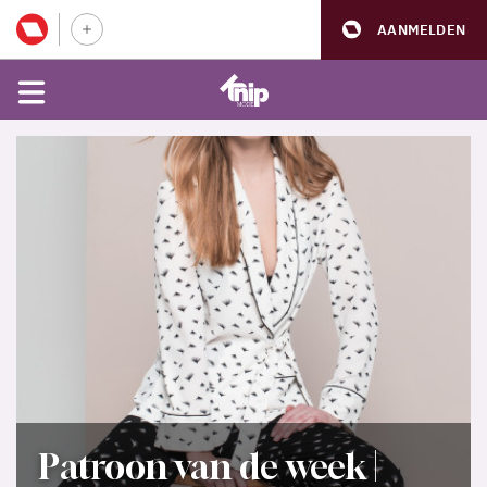
AANMELDEN
Patroon van de week |