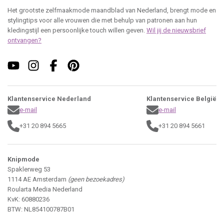
Het grootste zelfmaakmode maandblad van Nederland, brengt mode en
stylingtips voor alle vrouwen die met behulp van patronen aan hun
kledingstijl een persoonlijke touch willen geven.
Wil jij de nieuwsbrief
ontvangen?
Klantenservice Nederland
Klantenservice België
e-mail
e-mail
+31 20 894 5665
+31 20 894 5661
Knipmode
Spaklerweg 53
1114 AE Amsterdam
(geen bezoekadres)
Roularta Media Nederland
KvK: 60880236
BTW: NL854100787B01