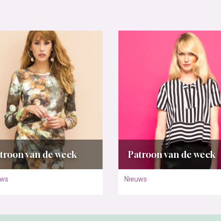
troon van de week
Patroon van de week
uws
Nieuws