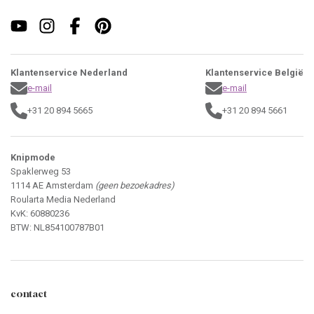
Klantenservice Nederland
Klantenservice België
e-mail
e-mail
+31 20 894 5665
+31 20 894 5661
Knipmode
Spaklerweg 53
1114 AE Amsterdam
(geen bezoekadres)
Roularta Media Nederland
KvK: 60880236
BTW: NL854100787B01
contact