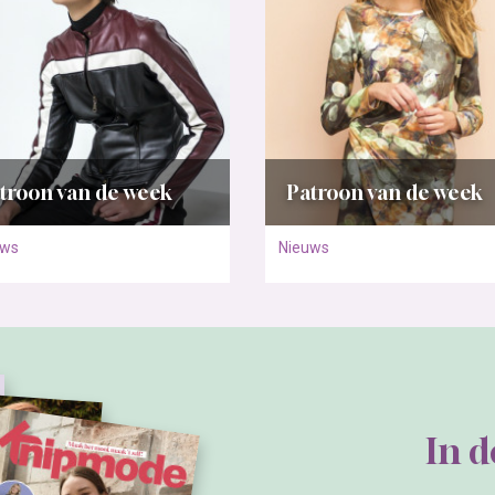
troon van de week
Patroon van de week
uws
Nieuws
In 