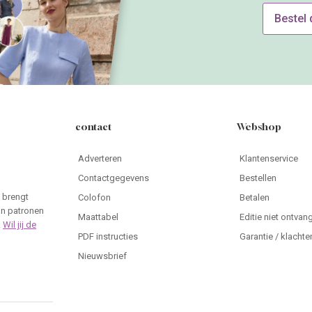
Bestel
contact
Webshop
Adverteren
Klantenservice
Contactgegevens
Bestellen
 brengt
Colofon
Betalen
an patronen
Maattabel
Editie niet ontvan
.
Wil jij de
PDF instructies
Garantie / klachte
Nieuwsbrief