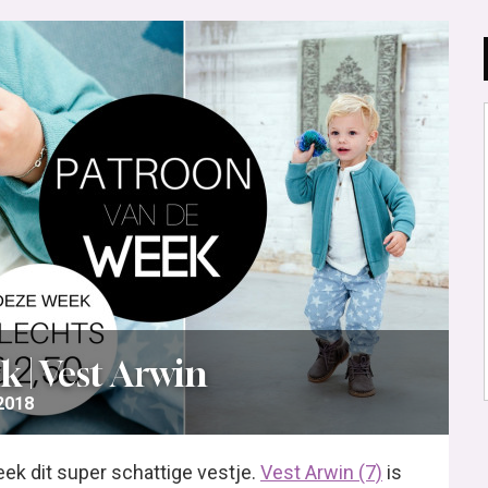
 | Vest Arwin
 2018
ek dit super schattige vestje.
Vest Arwin (7)
is