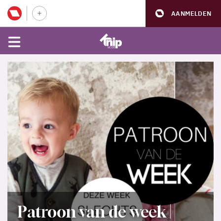
AANMELDEN
Patroon van de week |