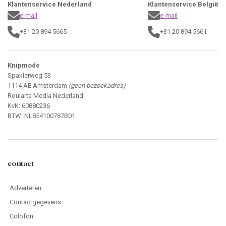
Klantenservice Nederland
Klantenservice België
e-mail
e-mail
+31 20 894 5665
+31 20 894 5661
Knipmode
Spaklerweg 53
1114 AE Amsterdam
(geen bezoekadres)
Roularta Media Nederland
KvK: 60880236
BTW: NL854100787B01
contact
Adverteren
Contactgegevens
Colofon