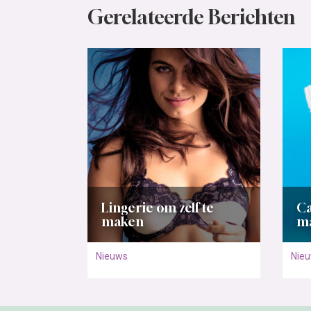
Gerelateerde Berichten
Lingerie om zelf te
Ca
maken
m
Nieuws
Nie