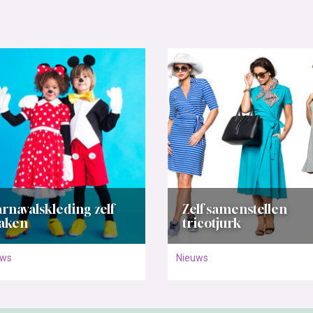
rnavalskleding zelf
Zelf samenstellen
aken
tricotjurk
uws
Nieuws