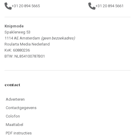
+31 20 894 5665
+31 20 894 5661
Knipmode
Spaklerweg 53
1114 AE Amsterdam
(geen bezoekadres)
Roularta Media Nederland
KvK: 60880236
BTW: NL854100787B01
contact
Adverteren
Contactgegevens
Colofon
Maattabel
PDF instructies