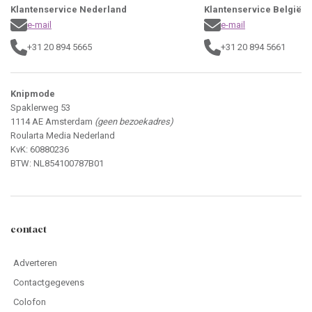
Klantenservice Nederland
Klantenservice België
e-mail
e-mail
+31 20 894 5665
+31 20 894 5661
Knipmode
Spaklerweg 53
1114 AE Amsterdam
(geen bezoekadres)
Roularta Media Nederland
KvK: 60880236
BTW: NL854100787B01
contact
Adverteren
Contactgegevens
Colofon