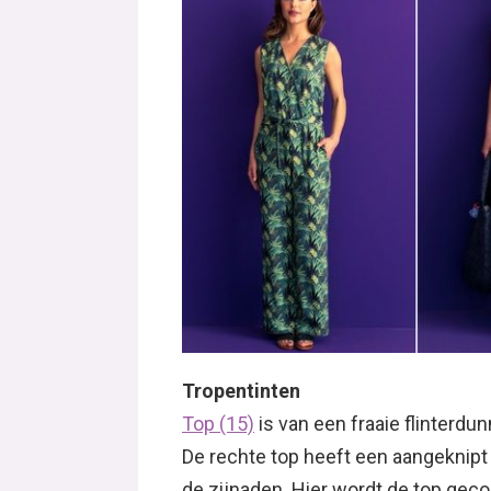
Tropentinten
Top (15)
is van een fraaie flinterdun
De rechte top heeft een aangeknipt
de zijnaden. Hier wordt de top ge