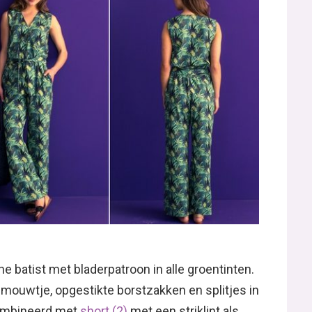
ne batist met bladerpatroon in alle groentinten.
 mouwtje, opgestikte borstzakken en splitjes in
combineerd met
short (2)
met een striklint als