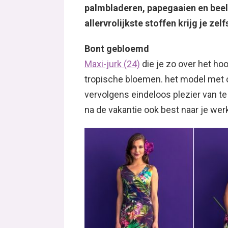
palmbladeren, papegaaien en bee
allervrolijkste stoffen krijg je ze
Bont gebloemd
Maxi-jurk (24)
die je zo over het hoo
tropische bloemen. het model met o
vervolgens eindeloos plezier van te h
na de vakantie ook best naar je werk