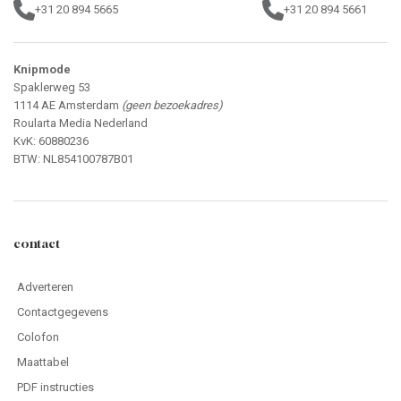
+31 20 894 5665
+31 20 894 5661
Knipmode
Spaklerweg 53
1114 AE Amsterdam
(geen bezoekadres)
Roularta Media Nederland
KvK: 60880236
BTW: NL854100787B01
contact
Adverteren
Contactgegevens
Colofon
Maattabel
PDF instructies