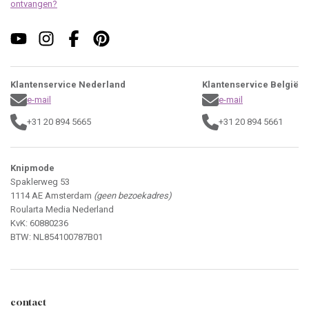
ontvangen?
Klantenservice Nederland
Klantenservice België
e-mail
e-mail
+31 20 894 5665
+31 20 894 5661
Knipmode
Spaklerweg 53
1114 AE Amsterdam
(geen bezoekadres)
Roularta Media Nederland
KvK: 60880236
BTW: NL854100787B01
contact