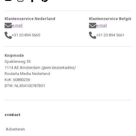
Klantenservice Nederland
Klantenservice België
e-mail
e-mail
+31 20 894 5665
+31 20 894 5661
Knipmode
Spaklerweg 53
1114 AE Amsterdam
(geen bezoekadres)
Roularta Media Nederland
KvK: 60880236
BTW: NL854100787B01
contact
Adverteren