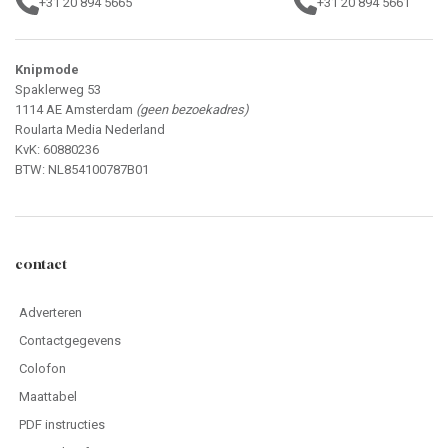
+31 20 894 5665
+31 20 894 5661
Knipmode
Spaklerweg 53
1114 AE Amsterdam
(geen bezoekadres)
Roularta Media Nederland
KvK: 60880236
BTW: NL854100787B01
contact
Adverteren
Contactgegevens
Colofon
Maattabel
PDF instructies