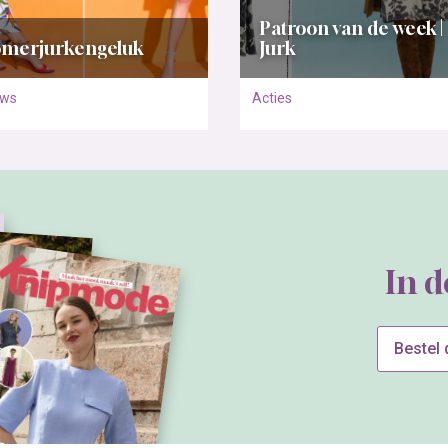
Patroon van de week |
merjurkengeluk
Jurk
uws
Acties
In 
Bestel