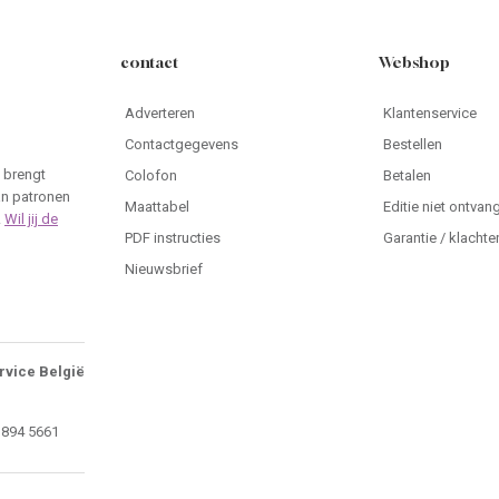
contact
Webshop
Adverteren
Klantenservice
Contactgegevens
Bestellen
 brengt
Colofon
Betalen
an patronen
Maattabel
Editie niet ontvan
.
Wil jij de
PDF instructies
Garantie / klachte
Nieuwsbrief
rvice België
 894 5661