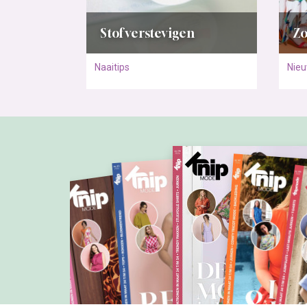
Stof verstevigen
Zo
Naaitips
Nie