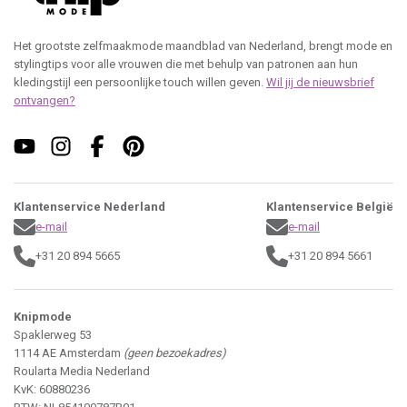
Het grootste zelfmaakmode maandblad van Nederland, brengt mode en
stylingtips voor alle vrouwen die met behulp van patronen aan hun
kledingstijl een persoonlijke touch willen geven.
Wil jij de nieuwsbrief
ontvangen?
Klantenservice Nederland
Klantenservice België
e-mail
e-mail
+31 20 894 5665
+31 20 894 5661
Knipmode
Spaklerweg 53
1114 AE Amsterdam
(geen bezoekadres)
Roularta Media Nederland
KvK: 60880236