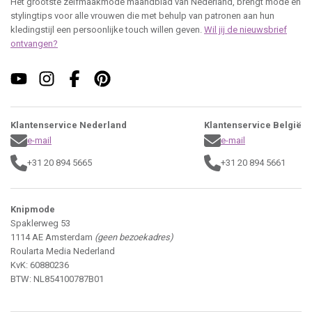
Het grootste zelfmaakmode maandblad van Nederland, brengt mode en
stylingtips voor alle vrouwen die met behulp van patronen aan hun
kledingstijl een persoonlijke touch willen geven.
Wil jij de nieuwsbrief
ontvangen?
Klantenservice Nederland
Klantenservice België
e-mail
e-mail
+31 20 894 5665
+31 20 894 5661
Knipmode
Spaklerweg 53
1114 AE Amsterdam
(geen bezoekadres)
Roularta Media Nederland
KvK: 60880236
BTW: NL854100787B01