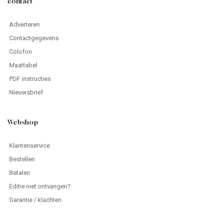
Bestellen
Betalen
Editie niet ontvangen?
Garantie / klachten
Veilig winkelen
Gebruiksvoorwaarden
Privacy beleid
Cookie Informatie
Leveringsvoorwaarden
Spelvoorwaarden
Copyright 2025 Roularta Media Nederland
© 2026 - Roularta Media Nederland