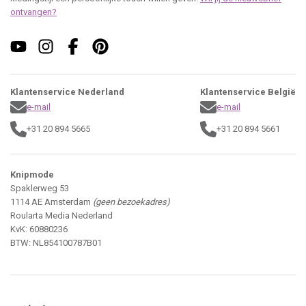
Roularta Media Nederland
KvK: 60880236
BTW: NL854100787B01
contact
Adverteren
Contactgegevens
Colofon
Maattabel
PDF instructies
Nieuwsbrief
Webshop
Klantenservice