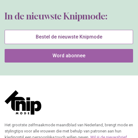
Het grootste zelfmaakmode maandblad van Nederland, brengt mode en
stylingtips voor alle vrouwen die met behulp van patronen aan hun
kledingstijl een persoonlijke touch willen geven.
Wil jij de nieuwsbrief
ontvangen?
Klantenservice Nederland
Klantenservice België
e-mail
e-mail
+31 20 894 5665
+31 20 894 5661
Knipmode
Spaklerweg 53
1114 AE Amsterdam
(geen bezoekadres)