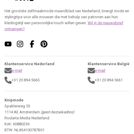
Het grootste zelfmaakmode maandblad van Nederland, brengt mode en
stylingtips voor alle vrouwen die met behulp van patronen aan hun
kledingstijl een persoonlijke touch willen geven.
Wil jij de nieuwsbrief
ontvangen?
Klantenservice Nederland
Klantenservice België
e-mail
e-mail
+31 20 894 5665
+31 20 894 5661
Knipmode
Spaklerweg 53
1114 AE Amsterdam
(geen bezoekadres)
Roularta Media Nederland
KvK: 60880236
BTW: NL854100787B01