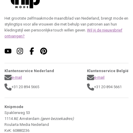
Het grootste zelfmaakmode maandblad van Nederland, brengt mode en
stylingtips voor alle vrouwen die met behulp van patronen aan hun
kledingstijl een persoonlijke touch willen geven.
Wil jij de nieuwsbrief
ontvangen?
Klantenservice Nederland
Klantenservice België
e-mail
e-mail
+31 20 894 5665
+31 20 894 5661
Knipmode
Spaklerweg 53
1114 AE Amsterdam
(geen bezoekadres)
Roularta Media Nederland
KvK: 60880236