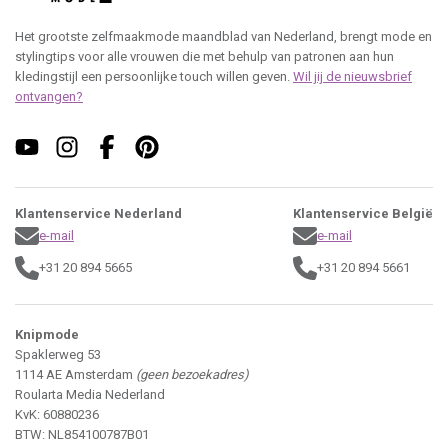
Het grootste zelfmaakmode maandblad van Nederland, brengt mode en
stylingtips voor alle vrouwen die met behulp van patronen aan hun
kledingstijl een persoonlijke touch willen geven.
Wil jij de nieuwsbrief
ontvangen?
Klantenservice Nederland
Klantenservice België
e-mail
e-mail
+31 20 894 5665
+31 20 894 5661
Knipmode
Spaklerweg 53
1114 AE Amsterdam
(geen bezoekadres)
Roularta Media Nederland
KvK: 60880236
BTW: NL854100787B01