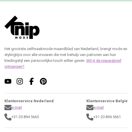
Klantenservice Nederland
Klantenservice België
e-mail
e-mail
+31 20 894 5665
+31 20 894 5661
Knipmode
Spaklerweg 53
1114 AE Amsterdam
(geen bezoekadres)
Roularta Media Nederland
KvK: 60880236
BTW: NL854100787B01
contact
Adverteren