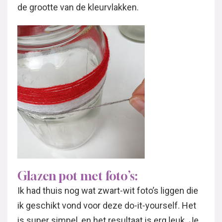
Glazen pot met foto’s:
Ik had thuis nog wat zwart-wit foto’s liggen die
ik geschikt vond voor deze do-it-yourself. Het
is super simpel, en het resultaat is erg leuk. Je
plaatst de foto’s in de pot, en door de bolling van
de glazen pot blijft de foto meteen goed zitten.
Geen lijm, geen plakband, helemaal niets. Foto’s
met kleurrijke bloemen zijn natuurlijk ook een
leuk idee. Of wat dacht je van vakantiefoto’s op
het strand? En leg daar dan wat schelpen bij.
Ideeën genoeg!