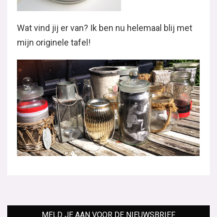
MELD JE AAN VOOR DE NIEUWSBRIEF
De inhoud op deze pagina wordt momenteel
geblokkeerd om jouw cookie-keuzes te
respecteren.
Klik hier om jouw cookie-
voorkeuren aan te passen en de inhoud te
bekijken.
Je kan jouw keuzes op elk moment wijzigen
door onderaan de site op "Cookie-instellingen" te