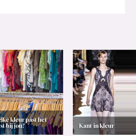
lke kleur past het
st bij jou?
Kant in kleur