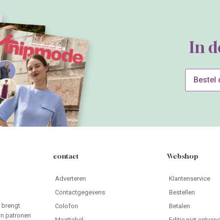
In 
Bestel
contact
Webshop
Adverteren
Klantenservice
Contactgegevens
Bestellen
 brengt
Colofon
Betalen
an patronen
Maattabel
Editie niet ontvan