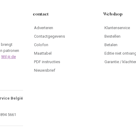
contact
Webshop
Adverteren
Klantenservice
Contactgegevens
Bestellen
 brengt
Colofon
Betalen
an patronen
Maattabel
Editie niet ontvan
.
Wil jij de
PDF instructies
Garantie / klachte
Nieuwsbrief
rvice België
 894 5661