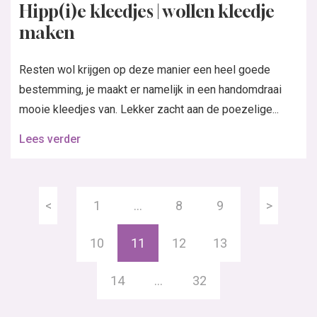
Hipp(i)e kleedjes | wollen kleedje
maken
Resten wol krijgen op deze manier een heel goede
bestemming, je maakt er namelijk in een handomdraai
mooie kleedjes van. Lekker zacht aan de poezelige...
Lees verder
<
1
…
8
9
>
10
11
12
13
14
…
32