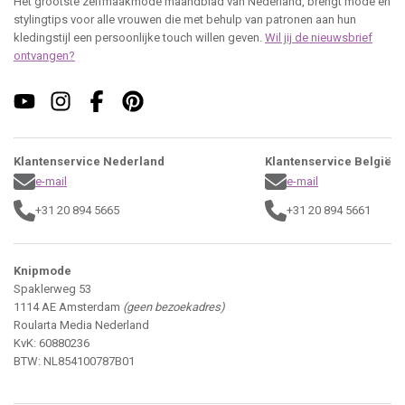
Het grootste zelfmaakmode maandblad van Nederland, brengt mode en
stylingtips voor alle vrouwen die met behulp van patronen aan hun
kledingstijl een persoonlijke touch willen geven.
Wil jij de nieuwsbrief
ontvangen?
Klantenservice Nederland
Klantenservice België
e-mail
e-mail
+31 20 894 5665
+31 20 894 5661
Knipmode
Spaklerweg 53
1114 AE Amsterdam
(geen bezoekadres)
Roularta Media Nederland
KvK: 60880236
BTW: NL854100787B01