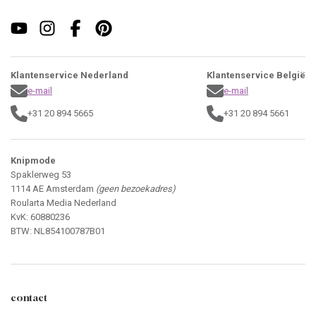
Klantenservice Nederland
Klantenservice België
e-mail
e-mail
+31 20 894 5665
+31 20 894 5661
Knipmode
Spaklerweg 53
1114 AE Amsterdam
(geen bezoekadres)
Roularta Media Nederland
KvK: 60880236
BTW: NL854100787B01
contact