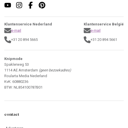
Klantenservice Nederland
Klantenservice België
e-mail
e-mail
+31 20 894 5665
+31 20 894 5661
Knipmode
Spaklerweg 53
1114 AE Amsterdam
(geen bezoekadres)
Roularta Media Nederland
KvK: 60880236
BTW: NL854100787B01
contact