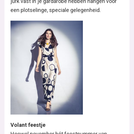
jurk vast in je gardarobe hebben hangen voor
een plotselinge, speciale gelegenheid.
Volant feestje
Hoewel november hét feestnummer van