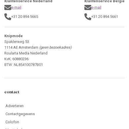
Klantenservice Nederland
Klantenservice België
e-mail
e-mail
+31 20 894 5665
+31 20 894 5661
Knipmode
Spaklerweg 53
1114 AE Amsterdam
(geen bezoekadres)
Roularta Media Nederland
KvK: 60880236
BTW: NL854100787B01
contact
Adverteren
Contactgegevens
Colofon