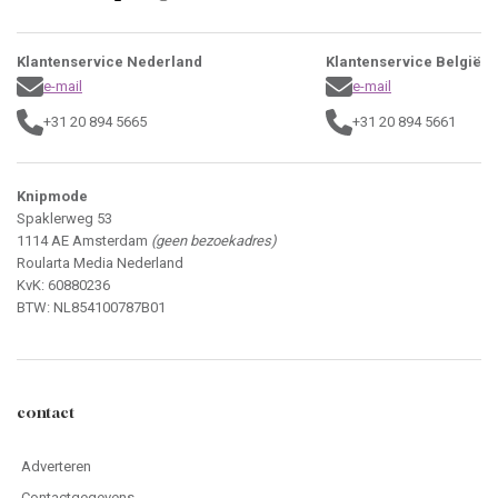
Klantenservice Nederland
Klantenservice België
e-mail
e-mail
+31 20 894 5665
+31 20 894 5661
Knipmode
Spaklerweg 53
1114 AE Amsterdam
(geen bezoekadres)
Roularta Media Nederland
KvK: 60880236
BTW: NL854100787B01
contact
Adverteren
Contactgegevens