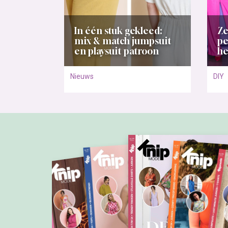
In één stuk gekleed:
Ze
mix & match jumpsuit
pe
en playsuit patroon
he
Nieuws
DIY