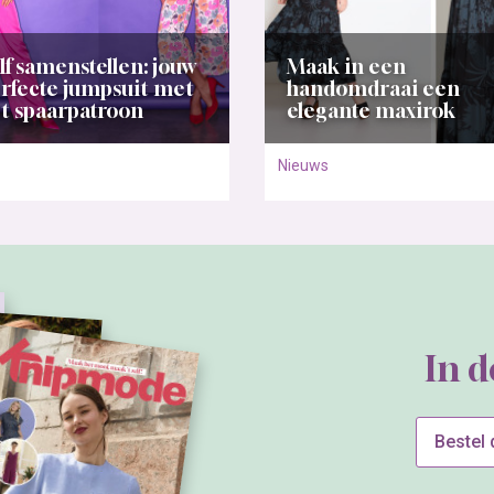
lf samenstellen: jouw
Maak in een
rfecte jumpsuit met
handomdraai een
t spaarpatroon
elegante maxirok
Nieuws
In 
Bestel