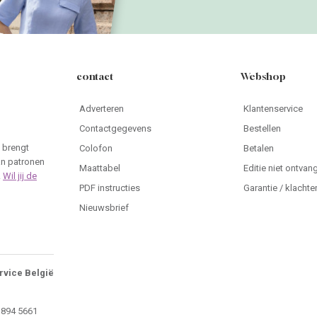
contact
Webshop
Adverteren
Klantenservice
Contactgegevens
Bestellen
 brengt
Colofon
Betalen
an patronen
Maattabel
Editie niet ontvan
.
Wil jij de
PDF instructies
Garantie / klachte
Nieuwsbrief
rvice België
 894 5661